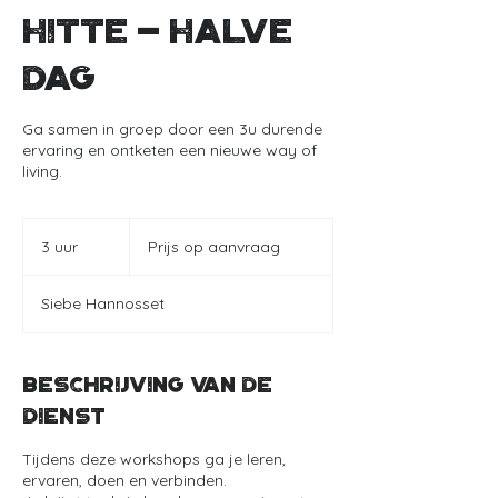
Hitte - halve
dag
Ga samen in groep door een 3u durende
ervaring en ontketen een nieuwe way of
living.
Prijs
op
3 uur
3
Prijs op aanvraag
aanvraag
u
u
Siebe Hannosset
r
Beschrijving van de
dienst
Tijdens deze workshops ga je leren,
ervaren, doen en verbinden.