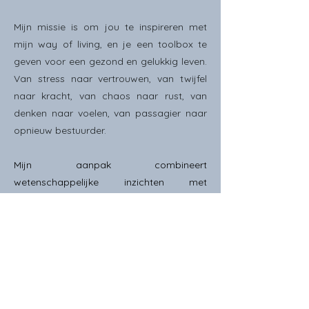
Mijn missie is om jou te inspireren met
mijn way of living, en je een toolbox te
geven voor een gezond en gelukkig leven.
Van stress naar vertrouwen, van twijfel
naar kracht, van chaos naar rust, van
denken naar voelen, van passagier naar
opnieuw bestuurder.
Mijn aanpak combineert
wetenschappelijke inzichten met
praktische tools, zodat je niet alleen
begrijpt wat er nodig is om te excelleren,
maar dit ook daadwerkelijk kunt ervaren
en toepassen in je dagelijks leven.
Ready?