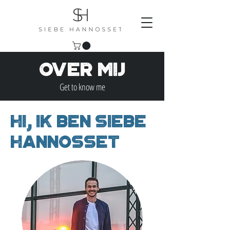
Over Mij
Get to know me
Hi, ik ben Siebe
Hannosset