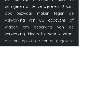
corrigeren of te verwijderen. U kunt
ook bezwaar maken tegen de
verwerking van uw gegevens of
vragen om beperking van de
verwerking. Neem hiervoor contact
met ons op via de contactgegevens
hieronder.
7. Wijzigingen in dit privacybeleid
Siebe Hannosset heeft de discretie
om dit privacybeleid op elk moment
bij te werken. Wanneer we dit doen,
zullen we de bijgewerkte datum
onderaan deze pagina herzien. We
moedigen gebruikers aan om deze