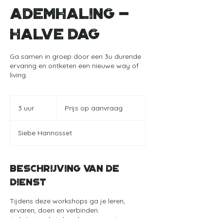
Ademhaling -
halve dag
Ga samen in groep door een 3u durende
ervaring en ontketen een nieuwe way of
living.
Prijs
op
3 uur
3
Prijs op aanvraag
aanvraag
u
u
Siebe Hannosset
r
Beschrijving van de
dienst
Tijdens deze workshops ga je leren,
ervaren, doen en verbinden.