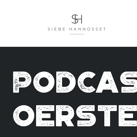
Podca
Oerst