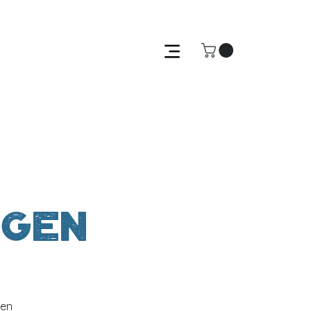
ngen
Een