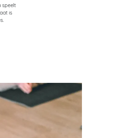
 speelt
aat is
s.