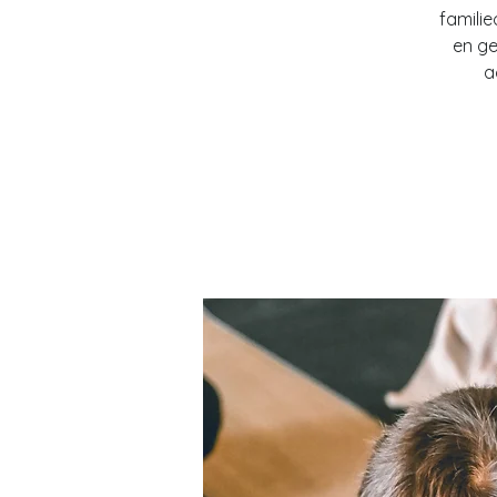
famili
en ge
a