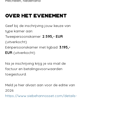
Mechelen, Nederland
Over het evenement
Geef bij de inschrijving jouw keuze van 
type kamer aan:
Tweepersoonskamer: 
2.595,- EUR 
(uitverkocht)
Eénpersoonskamer met ligbad: 
3.195,- 
EUR
 (uitverkocht)
Na je inschrijving krijg je via mail de 
factuur en betalingsvoorwaarden 
toegestuurd.
Meld je hier alvast aan voor de editie van 
2026: 
https://www.siebehannosset.com/details-
en-registratie/retreat-unlock-your-full-
potential-editie-2026