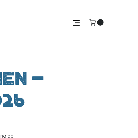
en -
026
ing op