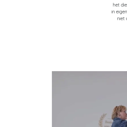
het di
in eige
niet