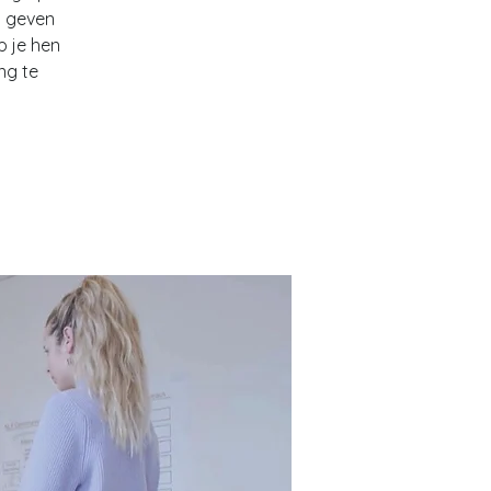
t geven
p je hen
ng te